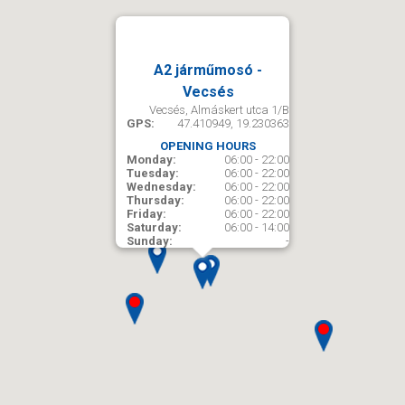
A2 járműmosó -
Vecsés
Vecsés, Almáskert utca 1/B
GPS:
47.410949, 19.230363
OPENING HOURS
Monday:
06:00 - 22:00
Tuesday:
06:00 - 22:00
Wednesday:
06:00 - 22:00
Thursday:
06:00 - 22:00
Friday:
06:00 - 22:00
Saturday:
06:00 - 14:00
Sunday:
-