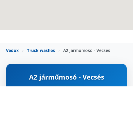
Vedox
›
Truck washes
›
A2 járműmosó - Vecsés
A2 járműmosó - Vecsés
NYITVA
Map