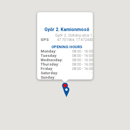
Győr 2. Kamionmosó
Győr 2., Dohány utca 1.
GPS:
47.701564, 17.672443
OPENING HOURS
Monday:
08:00 - 16:00
Tuesday:
08:00 - 16:00
Wednesday:
08:00 - 16:00
Thursday:
08:00 - 16:00
Friday:
08:00 - 16:00
Saturday:
-
Sunday:
-