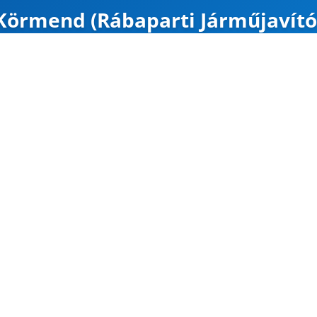
Körmend (Rábaparti Járműjavító
NYITVA
Map
Google Maps
Útvonal
CÍM
Körmend
9900 Körmend, Bajc
47.006754, 16.