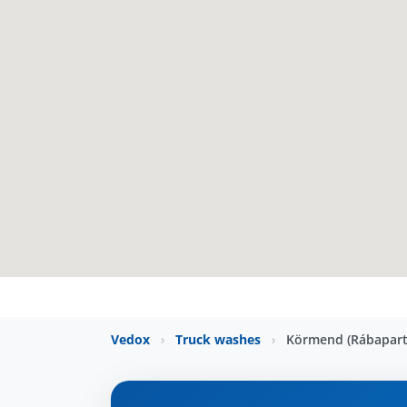
Vedox
›
Truck washes
›
Körmend (Rábaparti