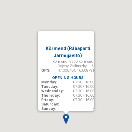
Körmend (Rábaparti
Járműjavító)
Körmend, 9900 Körmend,
Bajcsy-Zsilinszky u. 5.
GPS:
47.006754, 16.608791
OPENING HOURS
Monday:
07:30 - 16:00
Tuesday:
07:30 - 16:00
Wednesday:
07:30 - 16:00
Thursday:
07:30 - 16:00
Friday:
07:30 - 16:00
Saturday:
-
Sunday:
-