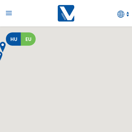
HU
EU