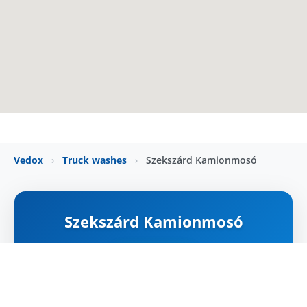
Vedox
›
Truck washes
›
Szekszárd Kamionmosó
Szekszárd Kamionmosó
NYITVA