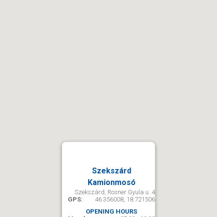
Szekszárd
Kamionmosó
Szekszárd, Rosner Gyula u. 4
GPS:
46.356008, 18.721506
OPENING HOURS