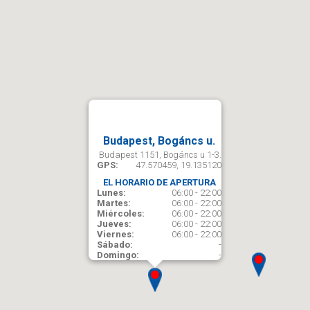
Budapest, Bogáncs u.
Budapest 1151, Bogáncs u 1-3.
GPS:
47.570459, 19.135120
EL HORARIO DE APERTURA
Lunes:
06:00 - 22:00
Martes:
06:00 - 22:00
Miércoles:
06:00 - 22:00
Jueves:
06:00 - 22:00
Viernes:
06:00 - 22:00
Sábado:
-
Domingo:
-