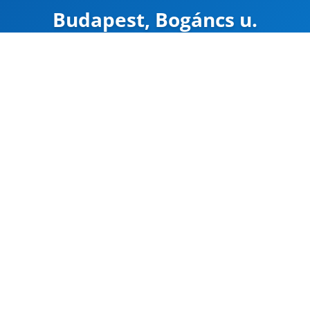
Budapest, Bogáncs u.
ZÁRVA
Mapa
Google Maps
Útvonal
CÍM
Budapest 1151
Bogáncs u 1-3.
47.570459, 19.