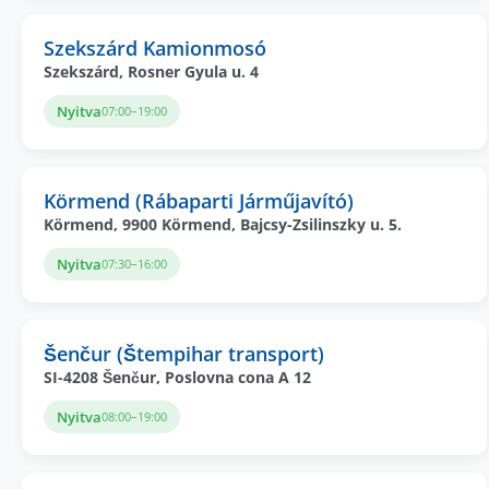
Szekszárd Kamionmosó
Szekszárd, Rosner Gyula u. 4
Nyitva
07:00–19:00
Körmend (Rábaparti Járműjavító)
Körmend, 9900 Körmend, Bajcsy-Zsilinszky u. 5.
Nyitva
07:30–16:00
Šenčur (Štempihar transport)
SI-4208 Šenčur, Poslovna cona A 12
Nyitva
08:00–19:00