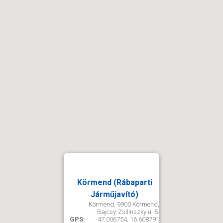
Körmend (Rábaparti
Járműjavító)
Körmend, 9900 Körmend,
Bajcsy-Zsilinszky u. 5.
GPS:
47.006754, 16.608791