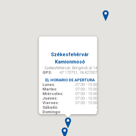
Székesfehérvár
Kamionmosó
Székesfehérvár, Börgöndi út 14
GPS:
47.170751, 18.427007
EL HORARIO DE APERTURA
Lunes:
07:00 - 15:00
Martes:
07:00 - 15:00
Miércoles:
07:00 - 15:00
Jueves:
07:00 - 15:00
Viernes:
07:00 - 15:00
Sábado:
-
Domingo:
-