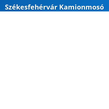
Székesfehérvár Kamionmosó
NYITVA
Mapa
Google Maps
Útvonal
CÍM
Székesfehérvár
Börgöndi út 14
47.170751, 18.