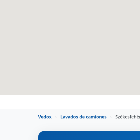
Vedox
›
Lavados de camiones
›
Székesfehé