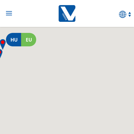
HU
EU