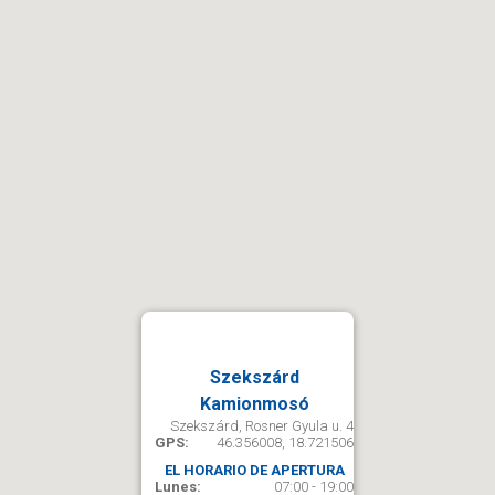
Szekszárd
Kamionmosó
Szekszárd, Rosner Gyula u. 4
GPS:
46.356008, 18.721506
EL HORARIO DE APERTURA
Lunes:
07:00 - 19:00