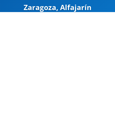
Zaragoza, Alfajarín
ZÁRVA
Mapa
Google Maps
Útvonal
CÍM
Zaragoza, Alfajarí
Alfajarín output A
41.613245, -0.