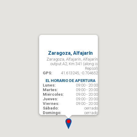
Zaragoza, Alfajarín
Zaragoza, Alfajarín, Alfajarín
output A2, Km 341 (along is
Repsol)
GPS:
41.613245, -0.704652
EL HORARIO DE APERTURA
Lunes:
09:00 - 20:00
Martes:
09:00 - 20:00
Miércoles:
09:00 - 20:00
Jueves:
09:00 - 20:00
Viernes:
09:00 - 20:00
Sábado:
cerrado
Domingo:
cerrado